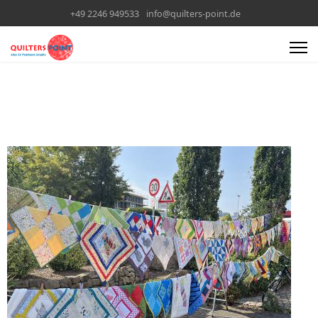
+49 2246 949533
info@quilters-point.de